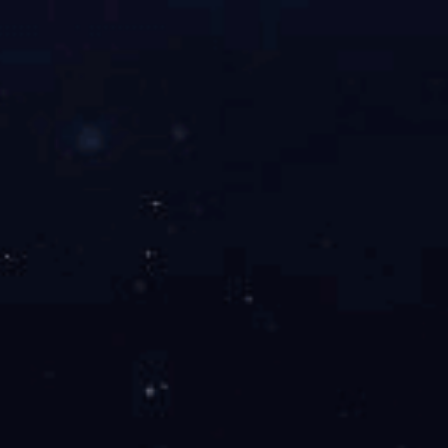
底部版权
发布时间：
2020-02-04 00:00:00
星空体育·(中国)官方网站
渝ICP备20009751号
网站建设：
中企动力
重庆
【网站管理】
渝公网安备 50022702000779号
手机版权
发布时间：
2020-02-04 00:00:00
星空体育·(中国)官方网站
渝ICP备20009751号
网站建设：
中企动力
重庆
渝公网安备 50022702000779号
8xbet官方网页版
|
华体会体育官方网站
|
乐动在线平台
|
奇异