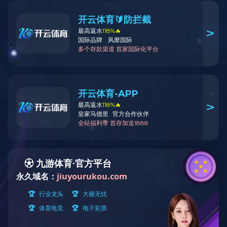
搜索
关于我们
公司长期为汽车企业配套提供各种锻坯件、主轴、齿轮等产品。并通
过了TS16949汽车行业质量体系认证，通过技术攻关与实践改造，拥
有“一种摆动式自动喷墨装置”（专利号为ZL2018 2 2022466.8）、“一
种平锻机滑动叉模具”（专利号为ZL2018 2 2022471.9）等专利。同时
于2017年通过重庆市中小企业技术研发中心、国家高新技术企业认
定，为客户提供满意的产品，深得顾客好评。
首页
＞
关于我们
公司简介
公司简介