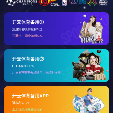
公司成立于2012年5月成立。经过努力建设和发展，现已
拥有固定资产6000万
元；占地面积23000余平方米，现有员工
72余人，各类专业人员15人，高中级职称2
人；拥有国内先进
的电动蠕旋压力机315T、400T、630T、1000T、1600T、900T
平锻机
等锻压生产线13条,网带式等温正火炉3条生产线,检测手
段及设备齐全。年生产能
力达到1800余万件。
本公司主要为重庆蓝黛动力传动机械股份有限公司、重庆
传动轴股
份有限公司、重庆星极齿轮有限公司等汽车企业配套
提供各种锻坯件、
主轴、齿轮等产品。目前,本公司与川藏线
铁路项目建设单位已签署供
货协议,未来将为其供应隧道钻探
钻头，该产品为损耗件，未来供应量
较大。
立与有效运作,通过了TS16949汽车行业质量体系认证，通
过技术攻
关与实践改造，
拥有“一种摆动式自动喷墨装置”（专
利号为ZL2018 2 2022466.8）、“一种平锻机滑动叉模具”（专
利号为ZL2018 2 2022471.9）等专利
，并于2017年通过重庆市
中小企业技术研发
中心、国家高新技术企业认定，为客户提供
满意的产品，深得顾客好评。
凸缘叉、万冋节叉等传动轴精锻件是汽车传动部分的关键
部件。由于
产品均为枝权类异形，且锻件表面锻后非加工面占