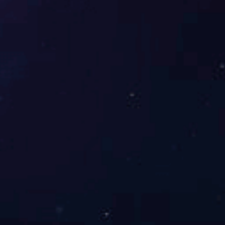
改造，拥有“一种摆动式自动喷墨装置”（专利号为ZL2018 2
2022466.8）、“一种平锻机滑动叉模具”（专利号为ZL2018 2
2022471.9）等专利。同时于2017年通过重庆市中小企业技术
研发中心、国家高新技术企业认定，为客户提供满意的产品，
深得顾客好评。
热线电话：
13635446087
（柏先生）
13635446087
（柏先生）
地址：
重庆市璧山区青杠街道龙青支路40号
E-mail：
1049871941@qq.com