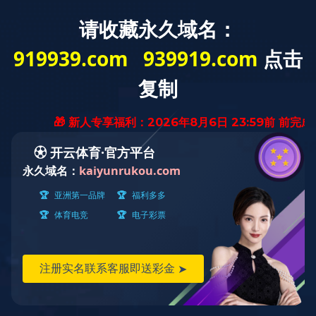
首页
关于我们
产品中心
人员招聘
新闻中心
XingKong Sports
ENGLISH

首页
关于我们
产品中心
人员招聘
新闻中心
XingKong Sports
ENGLISH
搜索