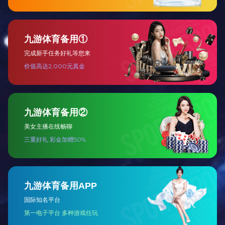
我们的力量！
查看详情
→
星空体育·(中国)官方网站 官网正式上线
星空体育·(中国)官方网站 官网正式上线
发布时间
: 2020-02-04 23:38:00
公司成立于2012年5月成立。经过努力建设和发展，现已拥有
固定资产6000万元；占地面积23000余平方米，现有员工72余
人，各类专业人员15人，高中级职称2人；拥有国内先进的电
动蠕旋压力机315T、400T、630T、1000T、1600T、900T平锻
机等锻压生产线13条,网带式等温正火炉3条生产线,检测手段及
设备齐全。年生产能力达到1800余万件。
本公司主要为重庆蓝黛动力传动机械股份有限公司、重庆
传动轴股份有限公司、重庆星极齿轮有限公司等汽车企业配套
提供各种锻坯件、主轴、齿轮等产品。目前,本公司与川藏线