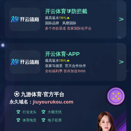
搜索
新闻中心
公司长期为汽车企业配套提供各种锻坯件、主轴、齿轮等产品。并通
过了TS16949汽车行业质量体系认证，通过技术攻关与实践改造，拥
有“一种摆动式自动喷墨装置”（专利号为ZL2018 2 2022466.8）、“一
种平锻机滑动叉模具”（专利号为ZL2018 2 2022471.9）等专利。同时
于2017年通过重庆市中小企业技术研发中心、国家高新技术企业认
定，为客户提供满意的产品，深得顾客好评。
首页
＞
新闻中心
＞
公司新闻
