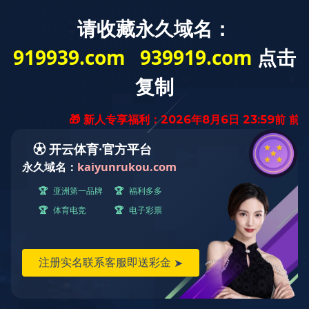
首页
关于我们
产品中心
人员招聘
新闻中心
XingKong Sports
ENGLISH

首页
关于我们
产品中心
人员招聘
新闻中心
XingKong Sports
ENGLISH
搜索