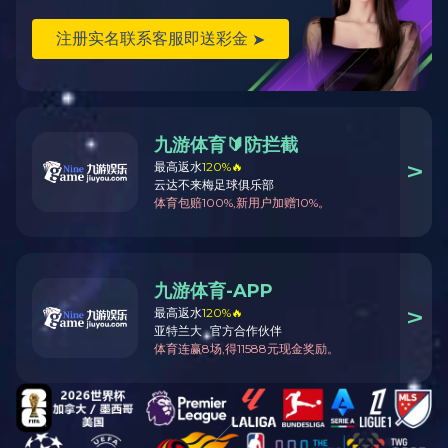
公司新闻
行业新闻
如何寻找可靠生产汽车配件的厂家
如何寻找可靠生产汽车配件的厂家
发布时间
: 2023-11-22 12:06:52
公司成立于2012年5月成立。经过努力建设和发展，现已拥
有固定资产6000万元；占地面积23000余平方米，现有员工72
余人，各类专业人员15人，高中级职称2人；拥有国内先进的
电动蠕旋压力机315T、400T、630T、1000T、1600T、900T平
锻机等锻压生产线13条,网带式等温正火炉3条生产线,检测手段
及设备齐全。年生产能力达到1800余万件
感谢您对星空体育·(中国)官方网站的关注和支持！我们是
一家专注于为汽车企业提供各种锻坯件、主轴、齿轮等产品的
公司。我们的目标是为客户提供满意的产品，并为您的业务发
展提供完善的售后支持。